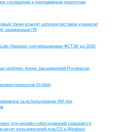
ое соглашение к программным продуктам
Новый троян атакует цепочки поставок и наносит
рб зараженным ПК
 Suite (Аврора) сертифицирован ФСТЭК до 2030
 еще удобнее. Анонс расширенной Pro-версии
держки продуктов Dr.Web
рафовали за использование ИИ при
ов
ниях для онлайн-собеседований скрывается
 атакует пользователей macOS и Windows