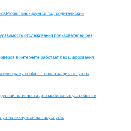
idsProtect маскируется под родительский
и уязвимость отслеживания пользователей без
рверов в интернете работает без шифрования
нили кражу cookie — новая защита от угона
ирусной активности для мобильных устройств в
 угона аккаунтов на Госуслугах