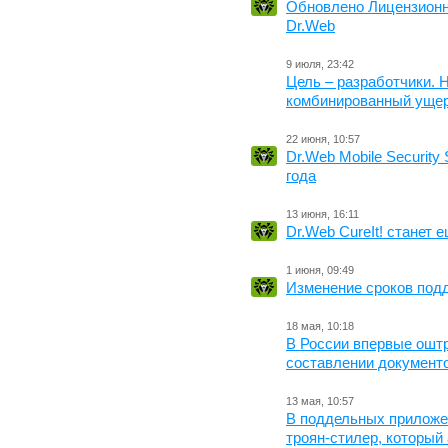
Обновлено Лицензионн
Dr.Web
9 июля, 23:42
Цель – разработчики. 
комбинированный уще
22 июня, 10:57
Dr.Web Mobile Security
года
13 июня, 16:11
Dr.Web CureIt! станет
1 июня, 09:49
Изменение сроков под
18 мая, 10:18
В России впервые ошт
составлении документ
13 мая, 10:57
В поддельных приложе
троян-стилер, который