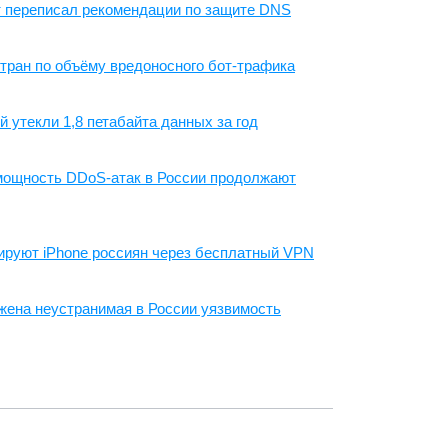
т переписал рекомендации по защите DNS
стран по объёму вредоносного бот-трафика
й утекли 1,8 петабайта данных за год
и мощность DDoS-атак в России продолжают
руют iPhone россиян через бесплатный VPN
жена неустранимая в России уязвимость