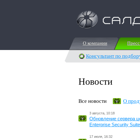
О компании
Пресс
О компании
Пресс
Консультант по подбор
Новости
Все новости
О прод
3 августа, 10:18
Обновление сервера ц
Enterprise Security Suite
17 июля, 16:32