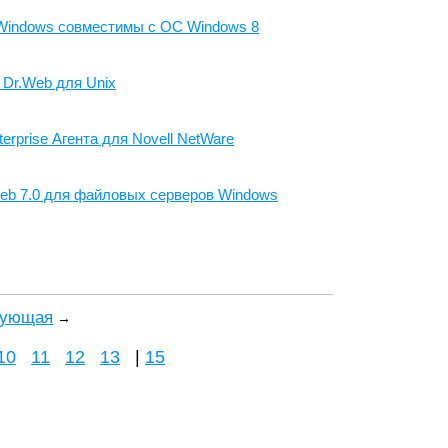
Windows совместимы с ОС Windows 8
 Dr.Web для Unix
rprise Агента для Novell NetWare
Web 7.0 для файловых серверов Windows
дующая
→
10
11
12
13
|
15