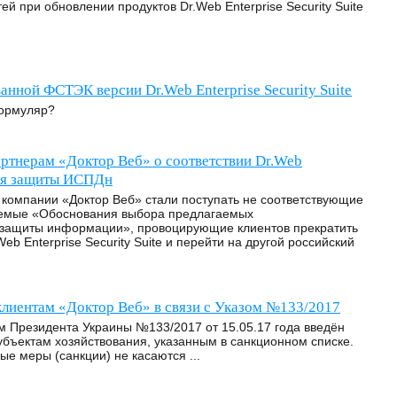
й при обновлении продуктов Dr.Web Enterprise Security Suite
нной ФСТЭК версии Dr.Web Enterprise Security Suite
формуляр?
артнерам «Доктор Веб» о соответствии Dr.Web
 для защиты ИСПДн
 компании «Доктор Веб» стали поступать не соответствующие
аемые «Обоснования выбора предлагаемых
 защиты информации», провоцирующие клиентов прекратить
eb Enterprise Security Suite и перейти на другой российский
клиентам «Доктор Веб» в связи с Указом №133/2017
м Президента Украины №133/2017 от 15.05.17 года введён
убъектам хозяйствования, указанным в санкционном списке.
ые меры (санкции) не касаются ...