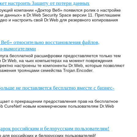
ет настроить Защиту от потери данных
укций компании «Доктор Веб» появился ролик о настройке
и данных» в Dr.Web Security Space версии 11. Приглашаем
део и настроить свой Dr.Web для резервного копирования
 Веб» относительно восстановления файлов,
и-вымогателями
луга бесплатной расшифровки предоставляется только тем
 Dr.Web, на чьих компьютерах на момент повреждения
ректно настроены те компоненты Dr.Web, которые позволяют
ражения троянцами семейства Trojan.Encoder.
ольше не поставляется бесплатно вместе с бизнес-
щает о прекращении предоставления прав на бесплатное
eb CureNet! новым коммерческим пользователям Dr.Web
дарок российским и белорусским пользователям!
 для российских и белорусских пользователей!