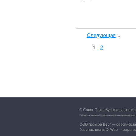
Cледующая
→
1
2
© Санкт-Петербургская антиви
Работы по антивирусной тематике проводятся согласно лицензи
ООО "Доктор Веб" — российски
безопасности; Dr.Web — зареги