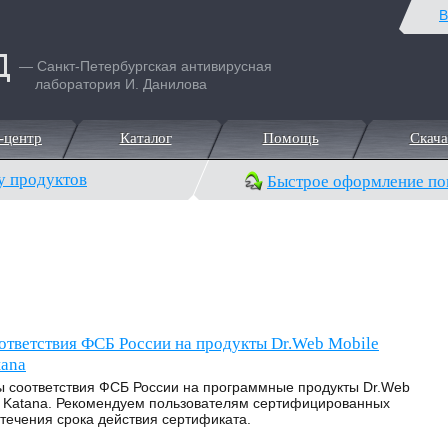
В
— Санкт-Петербургская антивирусная
лаборатория И. Данилова
-центр
Каталог
Помощь
Скача
-центр
Каталог
Помощь
Скача
у продуктов
Быстрое оформление по
ответствия ФСБ России на продукты Dr.Web Mobile
tana
 соответствия ФСБ России на программные продукты Dr.Web
Web Katana. Рекомендуем пользователям сертифицированных
течения срока действия сертификата.