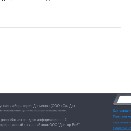
русная лаборатория Данилова (ООО «СалД»)
Контактная
ям ФСТЭК №003086,№003087 серии КИ 0062 и лицензиям ФСБ №0004348, №0004349
Политика к
й разработчик средств информационной
персональн
стрированный товарный знак ООО "Доктор Веб"
Согласие н