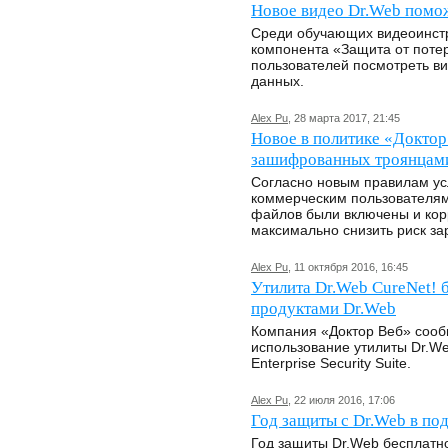
Новое видео Dr.Web помож
Среди обучающих видеоинстр
компонента «Защита от потер
пользователей посмотреть ви
данных.
Alex Pu
, 28 марта 2017, 21:45
Новое в политике «Доктор
зашифрованных троянцам
Согласно новым правилам ус
коммерческим пользователям
файлов были включены и кор
максимально снизить риск за
Alex Pu
, 11 октября 2016, 16:45
Утилита Dr.Web CureNet! б
продуктами Dr.Web
Компания «Доктор Веб» сооб
использование утилиты Dr.W
Enterprise Security Suite.
Alex Pu
, 22 июля 2016, 17:06
Год защиты c Dr.Web в по
Год защиты Dr.Web бесплатно