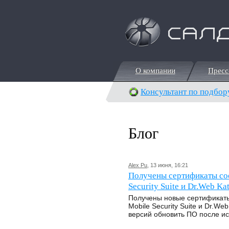
О компании
Пресс
О компании
Пресс
Консультант по подбор
Блог
Alex Pu
, 13 июня, 16:21
Получены сертификаты со
Security Suite и Dr.Web Ka
Получены новые сертификаты
Mobile Security Suite и Dr.
версий обновить ПО после ис