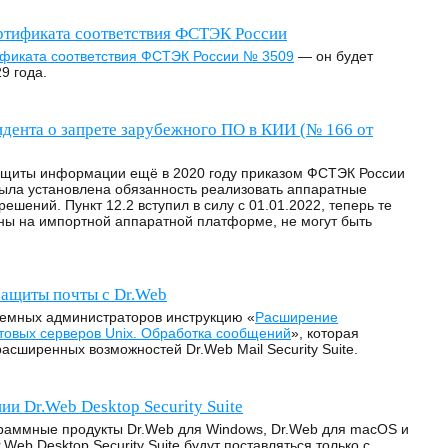
ртификата соответствия ФСТЭК России
фиката соответствия ФСТЭК России № 3509
— он будет
9 года.
идента о запрете зарубежного ПО в КИИ (№ 166 от
ащиты информации ещё в 2020 году приказом ФСТЭК России
 была установлена обязанность реализовать аппаратные
решений. Пункт 12.2 вступил в силу с 01.01.2022, теперь те
ны на импортной аппаратной платформе, не могут быть
защиты почты с Dr.Web
емных администраторов инструкцию «
Расширение
товых серверов Unix. Обработка сообщений
», которая
асширенных возможностей Dr.Web Mail Security Suite.
и Dr.Web Desktop Security Suite
граммные продукты Dr.Web для Windows, Dr.Web для macOS и
.Web Desktop Security Suite будут поставляться только с