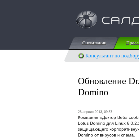
О компании
Пресс
О компании
Пресс
Консультант по подбор
Обновление Dr
Domino
26 апреля 2013, 09:37
Компания «Доктор Веб» сооб
Lotus Domino для Linux 6.0.2
защищающего корпоративную 
Domino от вирусов и спама.