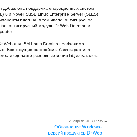
я добавлена поддержка операционных систем
L) 6 и Novell SuSE Linux Enterprise Server (SLES)
омпоненты плагина, в том числе, антивирусное
ngine, антивирусный модуль Dr.Web Daemon и
dater.
Dr.Web для IBM Lotus Domino необходимо
ю. Все текущие настройки и база карантина
мости сделайте резервные копии БД из каталога
→
25 апреля 2013, 09:35
Обновление Windows-
версий продуктов Dr.Web