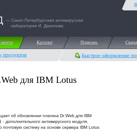
В
— Санкт-Петербургская антивирусная
лаборатория И. Данилова
-центр
Каталог
Помощь
Скача
-центр
Каталог
Помощь
Скача
у продуктов
Быстрое оформление по
.Web для IBM Lotus
щает об обновлении плагина Dr.Web для IBM
.1 - дополнительного антивирусного модуля,
почтовую систему на основе сервера IBM Lotus