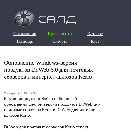
О компании
Пресс-центр
Каталог
О компании
Каталог
Помощь
Скачать
Блог
Помощь
Скачать
Блог
Обновление Windows-версий
продуктов Dr.Web 6.0 для почтовых
серверов и интернет-шлюзов Kerio
25 апреля 2013, 09:35
Компания «Доктор Веб» сообщает об
обновлении шестой версии продуктов Dr.Web для
почтовых серверов Kerio и Dr.Web для интернет-
шлюзов Kerio.
Dr.Web для почтовых серверов Kerio теперь