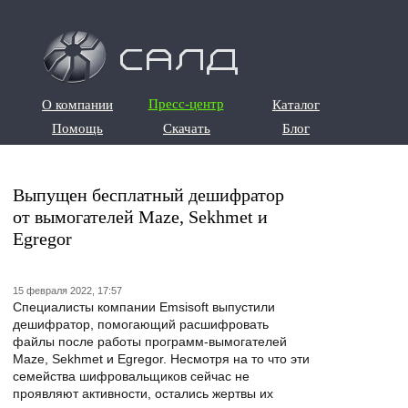
О компании
Пресс-центр
Каталог
О компании
Каталог
Помощь
Скачать
Блог
Помощь
Скачать
Блог
Выпущен бесплатный дешифратор
от вымогателей Maze, Sekhmet и
Egregor
15 февраля 2022, 17:57
Специалисты компании Emsisoft выпустили
дешифратор, помогающий расшифровать
файлы после работы программ-вымогателей
Maze, Sekhmet и Egregor. Несмотря на то что эти
семейства шифровальщиков сейчас не
проявляют активности, остались жертвы их