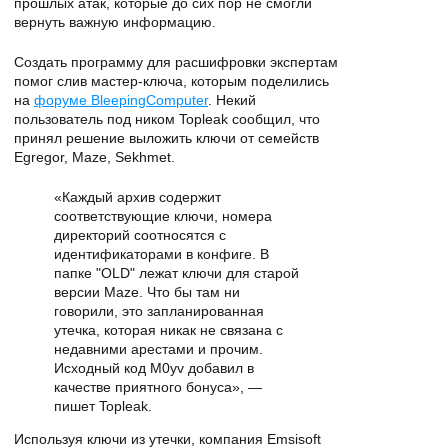
прошлых атак, которые до сих пор не смогли
вернуть важную информацию.
Создать программу для расшифровки экспертам
помог слив мастер-ключа, которым поделились
на
форуме BleepingComputer
. Некий
пользователь под ником Topleak сообщил, что
принял решение выложить ключи от семейств
Egregor, Maze, Sekhmet.
«Каждый архив содержит
соответствующие ключи, номера
директорий соотносятся с
идентификаторами в конфиге. В
папке "OLD" лежат ключи для старой
версии Maze. Что бы там ни
говорили, это запланированная
утечка, которая никак не связана с
недавними арестами и прочим.
Исходный код M0yv добавил в
качестве приятного бонуса», —
пишет Topleak.
Используя ключи из утечки, компания Emsisoft