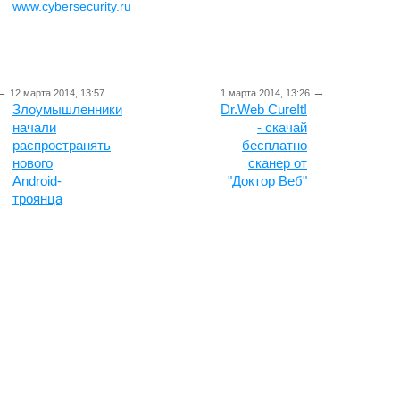
www.cybersecurity.ru
←
→
12 марта 2014, 13:57
1 марта 2014, 13:26
Злоумышленники
Dr.Web CureIt!
начали
- скачай
распространять
бесплатно
нового
сканер от
Android-
"Доктор Веб"
троянца