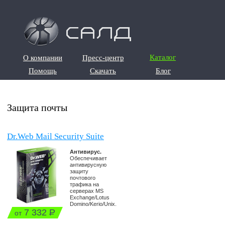
О компании
Пресс-центр
Каталог
О компании
Пресс-центр
Помощь
Скачать
Блог
Помощь
Скачать
Блог
Защита почты
Dr.Web Mail Security Suite
Антивирус.
Обеспечивает
антивирусную
защиту
почтового
трафика на
серверах MS
Exchange/Lotus
Domino/Kerio/Unix.
7 332
Р
от