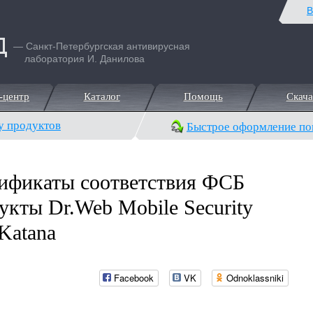
В
— Санкт-Петербургская антивирусная
лаборатория И. Данилова
-центр
Каталог
Помощь
Скача
-центр
Каталог
Помощь
Скача
у продуктов
Быстрое оформление по
ификаты соответствия ФСБ
укты Dr.Web Mobile Security
 Katana
Facebook
VK
Odnoklassniki