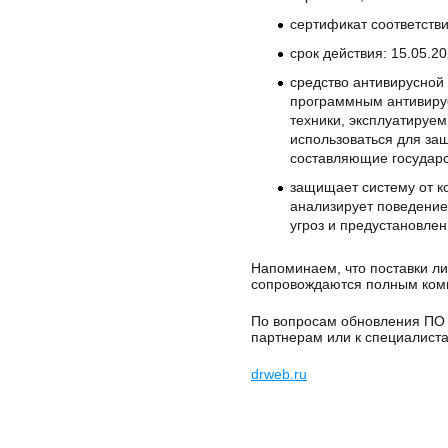
сертификат соответств
срок действия: 15.05.2
средство антивирусной 
программным антивирус
техники, эксплуатируе
использоваться для за
составляющие государс
защищает систему от к
анализирует поведение
угроз и предустановле
Напоминаем, что поставки л
сопровождаются полным ком
По вопросам обновления ПО 
партнерам или к специалист
drweb.ru