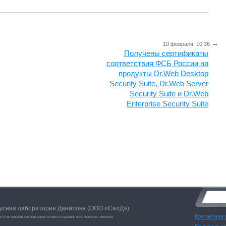
→
10 февраля, 10:36
Получены сертификаты
соответствия ФСБ России на
продукты Dr.Web Desktop
Security Suite, Dr.Web Server
Security Suite и Dr.Web
Enterprise Security Suite
русная лаборатория Данилова (ООО «СалД»)
Контактная
ям ФСТЭК №003086,№003087 серии КИ 0062 и лицензиям ФСБ №0004348, №0004349