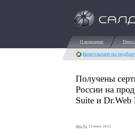
О компании
Пресс
О компании
Пресс
Консультант по подбор
Получены серт
России на прод
Suite и Dr.Web
Alex Pu
, 13 июня, 16:21