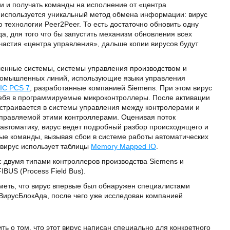
 и получать команды на исполнение от «центра
 используется уникальный метод обмена информации: вирус
технологии Peer2Peer. То есть достаточно обновить одну
а, для того что бы запустить механизм обновления всех
частия «центра управления», дальше копии вирусов будут
енные системы, системы управления производством и
ромышленных линий, использующие языки управления
IC PCS 7
, разработанные компанией Siemens. При этом вирус
ебя в программируемые микроконтроллеры. После активации
 встраивается в системы управления между контролерами и
управляемой этими контроллерами. Оценивая поток
автоматику, вирус ведет подробный разбор происходящего и
е команды, вызывая сбои в системе работы автоматических
 вирус использует таблицы
Memory Mapped IO
.
с двумя типами контроллеров производства Siemens и
BUS (Process Field Bus).
тметь, что вирус впервые был обнаружен специалистами
ВирусБлокАда, после чего уже исследован компанией
ть о том, что этот вирус написан специально для конкретного