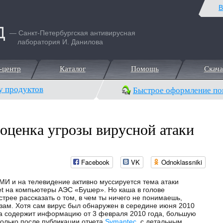
В
— Санкт-Петербургская антивирусная
лаборатория И. Данилова
-центр
Каталог
Помощь
Скача
-центр
Каталог
Помощь
Скача
у продуктов
Быстрое оформление по
 оценка угрозы вирусной атаки
Facebook
VK
Odnoklassniki
МИ и на телевидение активно муссируется тема атаки
et на компьютеры АЭС «Бушер». Но каша в голове
трее рассказать о том, в чем ты ничего не понимаешь,
зам. Хотя сам вирус был обнаружен в середине июня 2010
да содержит информацию от 3 февраля 2010 года, большую
только после публикации отчета
Symantec
, с детальным