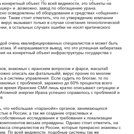
а конкретный объект. По всей видимости, это объекты на
шер» и ,возможно, завод по обогащению урана.
сно осведомлены об оборудовании и средствах «общения»
м. Также стоит отметить, что по утверждению компании
 вирус вызывает только в случае сочетания технологической
ии, в остальных случаях ошибки не носят критического
ндой очень квалифицированных специалистов и может быть
атака. И напрашивается вывод, что это успешная кибератака
ия на конкретный объект инфраструктуры государства с
ов, знакомых с иранским вопросом и фарси, масштаб
ожно описать как фатальныйй, вирус проник по многим
ь в системы управления. Если судить по блогам, то по
накомых с проблемой, заражено до 60% процентов всего
 же время Иранские СМИ лишь кратко описывают ситуацию и
о Атомной энергии Ирана успешно справилось с проблемой и
в.
ть, что небольшая «паранойя» органов, занимающихся
ью в России, а так же создание отраслевых и
 собственные исследования и требования к локализации
 компонентов весьма оправданы. Однако стоит отметить, на
масса специалистов из России, которые прекрасно знакомы с
им. По всей видимости, подобные системы так же