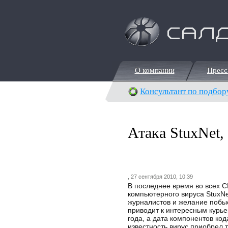
О компании
Пресс
О компании
Пресс
Консультант по подбор
Атака StuxNet,
, 27 сентября 2010, 10:39
В последнее время во всех С
компьютерного вируса StuxN
журналистов и желание побыс
приводит к интересным курье
года, а дата компонентов ко
известность вирус приобрел 