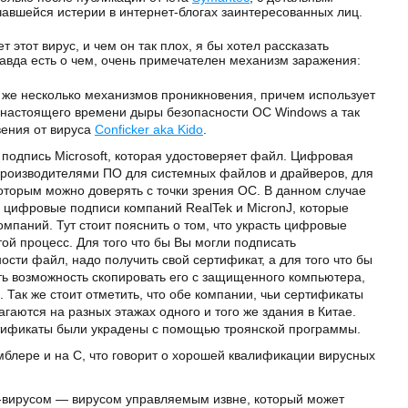
чавшейся истерии в интернет-блогах заинтересованных лиц.
т этот вирус, и чем он так плох, я бы хотел рассказать
равда есть о чем, очень примечателен механизм заражения:
у же несколько механизмов проникновения, причем использует
 настоящего времени дыры безопасности ОС Windows а так
ения от вируса
Conficker aka Kido
.
подпись Microsoft, которая удостоверяет файл. Цифровая
производителями ПО для системных файлов и драйверов, для
оторым можно доверять с точки зрения ОС. В данном случае
 цифровые подписи компаний RealTek и MicronJ, которые
омпаний. Тут стоит пояснить о том, что украсть цифровые
той процесс. Для того что бы Вы могли подписать
сти файл, надо получить свой сертификат, а для того что бы
ть возможность скопировать его с защищенного компьютера,
. Так же стоит отметить, что обе компании, чьи сертификаты
гаются на разных этажах одного и того же здания в Китае.
тификаты были украдены с помощью троянской программы.
мблере и на С, что говорит о хорошей квалификации вирусных
т-вирусом — вирусом управляемым извне, который может