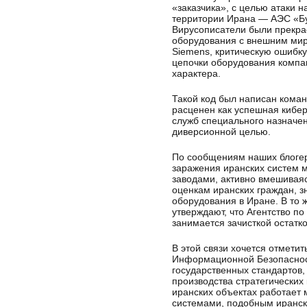
«заказчика», с целью атаки н
территории Ирана — АЭС «Бу
Вирусописатели были прекра
оборудования с внешним миро
Siemens, критическую ошибку
цепочки оборудования компан
характера.
Такой код был написан кома
расценен как успешная кибер
служб специального назначен
диверсионной целью.
По сообщениям наших блогер
заражения иранских систем м
заводами, активно вмешиваяс
оценкам иранских граждан, з
оборудования в Иране. В то
утверждают, что Агентство п
занимается зачисткой остатко
В этой связи хочется отмети
Информационной Безопасност
государственных стандартов,
производства стратегических
иранских объектах работает 
системами, подобным иранск