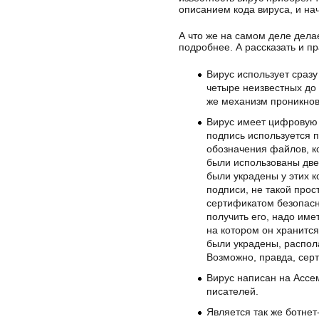
описанием кода вируса, и на
А что же на самом деле делае
подробнее. А рассказать и п
Вирус использует сраз
четыре неизвестных до
же механизм проникнов
Вирус имеет цифровую 
подпись используется 
обозначения файлов, к
были использованы две
были украдены у этих к
подписи, не такой прос
сертификатом безопасно
получить его, надо име
на котором он хранится
были украдены, распола
Возможно, правда, сер
Вирус написан на Ассе
писателей.
Является так же ботне