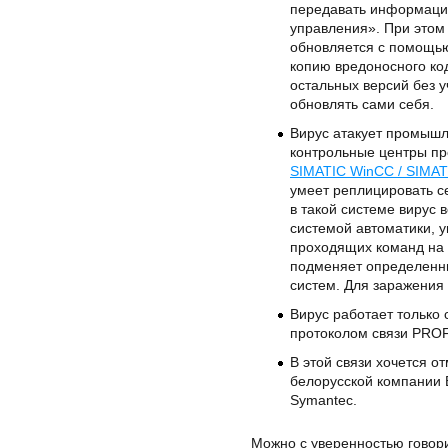
передавать информации
управления». При этом
обновляется с помощью 
копию вредоносного код
остальных версий без у
обновлять сами себя.
Вирус атакует промышл
контрольные центры п
SIMATIC WinCC / SIMAT
умеет реплицировать с
в такой системе вирус
системой автоматики, 
проходящих команд на 
подменяет определенны
систем. Для заражения
Вирус работает только 
протоколом связи PROFI
В этой связи хочется о
белорусской компании 
Symantec.
Можно с уверенностью говори