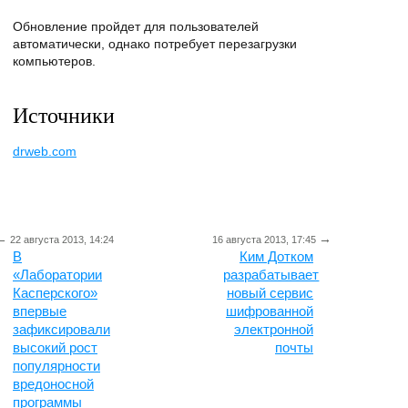
Обновление пройдет для пользователей
автоматически, однако потребует перезагрузки
компьютеров.
Источники
drweb.com
←
→
22 августа 2013, 14:24
16 августа 2013, 17:45
В
Ким Дотком
«Лаборатории
разрабатывает
Касперского»
новый сервис
впервые
шифрованной
зафиксировали
электронной
высокий рост
почты
популярности
вредоносной
программы