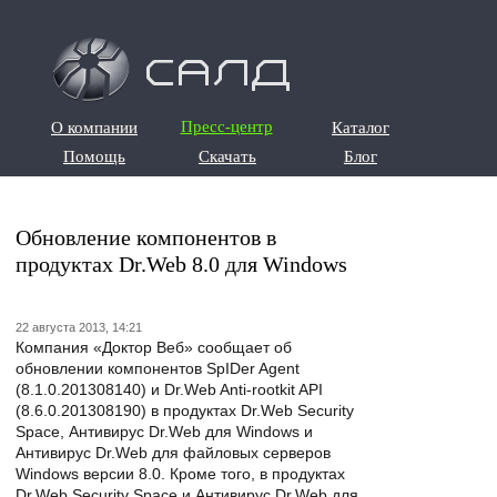
О компании
Пресс-центр
Каталог
О компании
Каталог
Помощь
Скачать
Блог
Помощь
Скачать
Блог
Обновление компонентов в
продуктах Dr.Web 8.0 для Windows
22 августа 2013, 14:21
Компания «Доктор Веб» сообщает об
обновлении компонентов SpIDer Agent
(8.1.0.201308140) и Dr.Web Anti-rootkit API
(8.6.0.201308190) в продуктах Dr.Web Security
Space, Антивирус Dr.Web для Windows и
Антивирус Dr.Web для файловых серверов
Windows версии 8.0. Кроме того, в продуктах
Dr.Web Security Space и Антивирус Dr.Web для