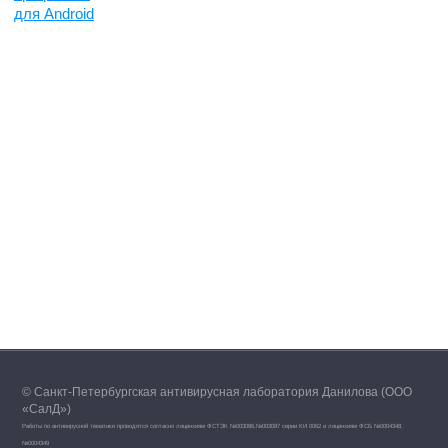
для Android
© Санкт-Петербургская антивирусная лаборатория Данилова (ООО
«СалД»)
Работы по антивирусной тематике проводятся согласно лицензиям ФСТЭК №003086,№003087 серии КИ 0062 и лицензиям ФСБ №0004348,
№0004349