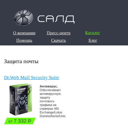
О компании
Пресс-центр
Каталог
О компании
Пресс-центр
Помощь
Скачать
Блог
Помощь
Скачать
Блог
Защита почты
Dr.Web Mail Security Suite
Антивирус.
Обеспечивает
антивирусную
защиту
почтового
трафика на
серверах MS
Exchange/Lotus
Domino/Kerio/Unix.
7 332
Р
от